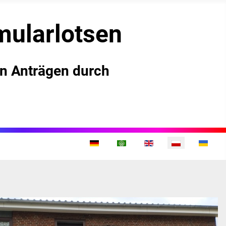
mularlotsen
on Anträgen durch
Wybierz swój język